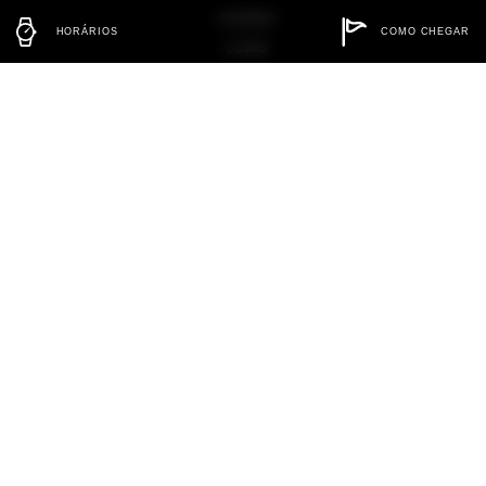
CASSINO
HORÁRIOS
COMO CHEGAR
LOJAS
GASTRONOMIA
INSTITUCIONAL
NOTICIAS
FALE CONOSCO
TRABALHE CONOSCO
SOBRE NÓS
LOCALIZAÇÃO
Monseñor Rodriguez, Cd. Del Este, Paraguai
COMO CHEGAR
ATENDIMENTO
+595 982 222946
contato@shoppingdeleste.com